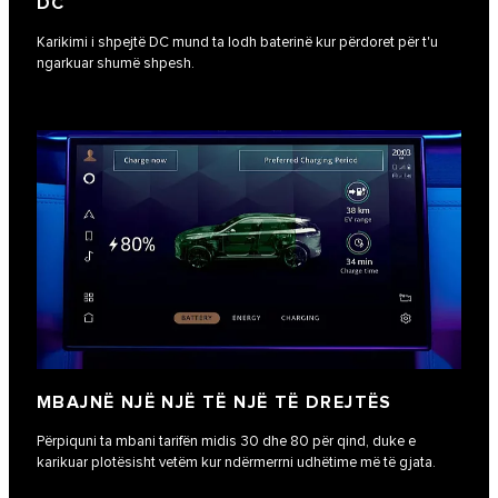
DC
Karikimi i shpejtë DC mund ta lodh baterinë kur përdoret për t'u
ngarkuar shumë shpesh.
MBAJNË NJË NJË TË NJË TË DREJTËS
Përpiquni ta mbani tarifën midis 30 dhe 80 për qind, duke e
karikuar plotësisht vetëm kur ndërmerrni udhëtime më të gjata.