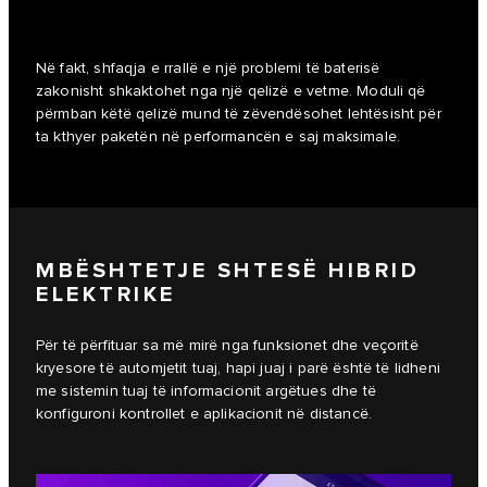
Në fakt, shfaqja e rrallë e një problemi të baterisë
zakonisht shkaktohet nga një qelizë e vetme. Moduli që
përmban këtë qelizë mund të zëvendësohet lehtësisht për
ta kthyer paketën në performancën e saj maksimale.
MBËSHTETJE SHTESË HIBRID
ELEKTRIKE
Për të përfituar sa më mirë nga funksionet dhe veçoritë
kryesore të automjetit tuaj, hapi juaj i parë është të lidheni
me sistemin tuaj të informacionit argëtues dhe të
konfiguroni kontrollet e aplikacionit në distancë.