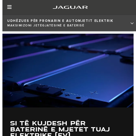
UDHËZUES PËR PRONARIN E AUTOMJETIT ELEKTRIK
MAKSIMIZONI JETËGJATËSINË E BATERISË
SI TË KUJDESH PËR
BATERINË E MJETET TUAJ
ELEKTRIKE (EV)