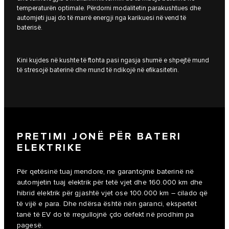
temperaturën optimale. Përdorni modalitetin parakushtues dhe
automjeti juaj do të marrë energji nga karikuesi në vend të
baterisë.
Kini kujdes në kushte të ftohta pasi ngasja shumë e shpejtë mund
të stresojë baterinë dhe mund të ndikojë në efikasitetin.
PRETIMI JONË PËR BATERI
ELEKTRIKE
Për qetësinë tuaj mendore, ne garantojmë baterinë në
automjetin tuaj elektrik për tetë vjet dhe 160.000 km dhe
hibrid elektrik për gjashtë vjet ose 100.000 km – cilado që
të vijë e para. Dhe ndërsa është nën garanci, ekspertët
tanë të EV do të rregullojnë çdo defekt në prodhim pa
pagesë.