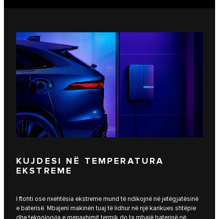
KUJDESI NË TEMPERATURA
EKSTREME
I ftohti ose nxehtësia ekstreme mund të ndikojnë në jetëgjatësinë
e baterisë. Mbajeni makinën tuaj të lidhur në një karikues shtëpie
dhe teknologjia e menaxhimit termik do ta mbajë baterinë në