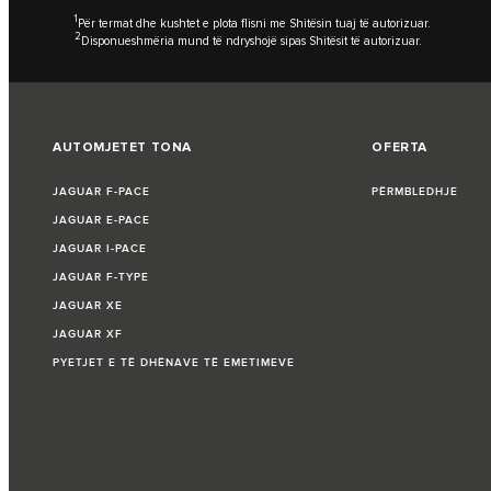
1
Për termat dhe kushtet e plota flisni me Shitësin tuaj të autorizuar.
2
Disponueshmëria mund të ndryshojë sipas Shitësit të autorizuar.
AUTOMJETET TONA
OFERTA
JAGUAR F-PACE
PËRMBLEDHJE
JAGUAR E-PACE
JAGUAR I-PACE
JAGUAR F-TYPE
JAGUAR XE
JAGUAR XF
PYETJET E TË DHËNAVE TË EMETIMEVE