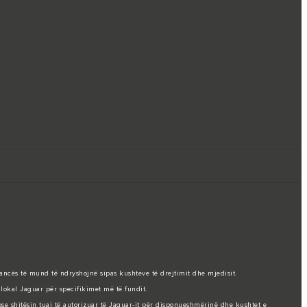
mancës të mund të ndryshojnë sipas kushteve të drejtimit dhe mjedisit.
lokal Jaguar për specifikimet më të fundit.
 ose shitësin tuaj të autorizuar të Jaguar-it për disponueshmërinë dhe kushtet e