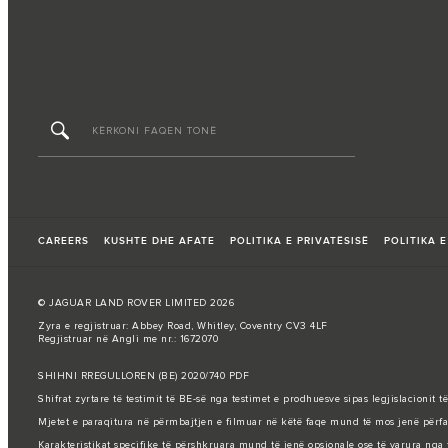
CAREERS
KUSHTE DHE AFATE
POLITIKA E PRIVATËSISË
POLITIKA E
© JAGUAR LAND ROVER LIMITED 2026
Zyra e regjistruar: Abbey Road, Whitley, Coventry CV3 4LF
Regjistruar në Angli me nr.: 1672070
SHIHNI RREGULLOREN (BE) 2020/740 PDF
Shifrat zyrtare të testimit të BE-së nga testimet e prodhuesve sipas legjislacioni
Mjetet e paraqitura në përmbajtjen e filmuar në këtë faqe mund të mos jenë përfaqë
Karakteristikat specifike të përshkruara mund të jenë opsionale ose të varura nga t