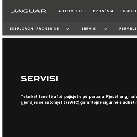
AUTOMJETET
PRONËSIA
EKSPL
EKSPLORONI PRONËSINË
SERVISI
PËRMBLE
SERVISI
Teknikët tanë të aftë, pajisjet e përparuara, Pjesët origjinale
gjendjes së automjetit (eVHC) garantojnë sigurinë e udhëtim