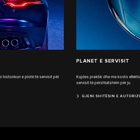
PLANET E SERVISIT
historikun e plotë të servisit për
Kujdes praktik dhe me kosto efektive
servisit të përshtatshëm për ju.
GJENI SHITËSIN E AUTORI