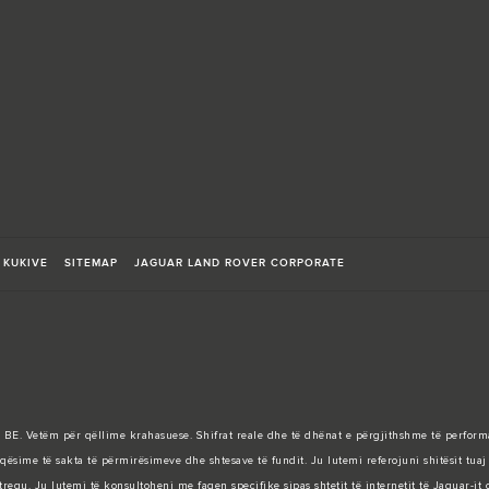
 KUKIVE
SITEMAP
JAGUAR LAND ROVER CORPORATE
t të BE. Vetëm për qëllime krahasuese. Shifrat reale dhe të dhënat e përgjithshme të perfor
sime të sakta të përmirësimeve dhe shtesave të fundit. Ju lutemi referojuni shitësit tuaj 
regu. Ju lutemi të konsultoheni me faqen specifike sipas shtetit të internetit të Jaguar-it