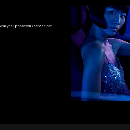
bimi ynë i posaçëm i servisit për