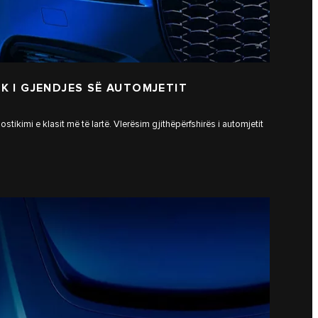
K I GJENDJES SË AUTOMJETIT
tikimi e klasit më të lartë. Vlerësim gjithëpërfshirës i automjetit