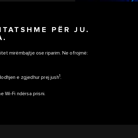
HTATSHME PËR JU.
A.
jitet mirëmbajtje ose riparim. Ne ofrojmë:
1
odhjen e zgjedhur prej jush
.
 Wi-Fi ndërsa prisni.