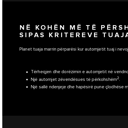
NË KOHËN MË TË PËRS
SIPAS KRITEREVE TUAJ
Planet tuaja marrin përparësi kur automjetit tuaj i nevo
Tërheqjen dhe dorëzimin e automjetit në vendnd
2
Një automjet zëvendësues të përkohshëm
.
Një sallë ndenjeje dhe hapësirë pune çlodhëse me