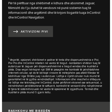
Për të përfituar nga shërbimet e lidhura dhe abonimet Jaguar,
fillimisht do t’ju duhet të vendosni në punë sistemin tuaj të
informacionit dhe argëtimit dhe të krijoni llogaritë tuaja InControl
dhe InControl Navigation.
AKTIVIZONI PIVI
1
Veçoritë, opsionet, shërbimet e palëve të treta dhe disponueshmëria e Pivi,
Pivi Pro dhe InControl mbeten në varësi të tregut - kontaktoni shitësin tuaj të
autorizuar të Jaguar për disponueshmërinë e tregut vendas dhe kushtet e
plota. Disa veçori kërkojnë një SIM të posaçëm me kontratë të përshtatshme
interneti celular, që do të kërkojë rinovim të mëtejshëm pas afatit fillestar të
këshilluar nga Shitësi juaj i autorizuar. Lidhja e rrjetit celular nuk mund të
garantohet në të gjitha vendndodhjet. Informacioni dhe imazhet e shfaqura
në lidhje me teknologjinë InControl, duke përfshirë ekranet ose sekuencat, u
nënshtrohen përditësimeve të softuerit, kontrollit të versionit dhe ndryshimeve
të tjera të sistemit/vizuale në varësi të opsioneve të zgjedhura. Termat dhe
kushtet e plota mund t’i gjeni
këtu
.
BASHKOHU ME BISEDËN