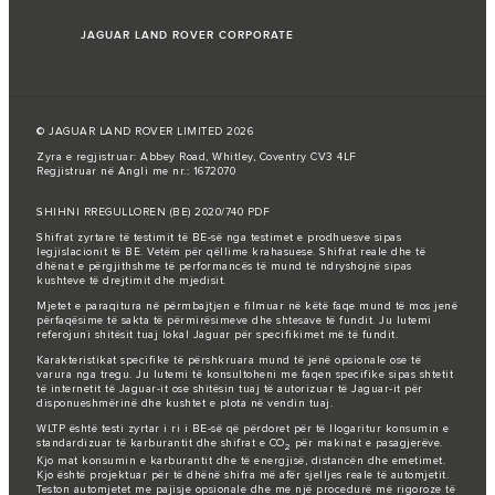
JAGUAR LAND ROVER CORPORATE
© JAGUAR LAND ROVER LIMITED 2026
Zyra e regjistruar: Abbey Road, Whitley, Coventry CV3 4LF
Regjistruar në Angli me nr.: 1672070
SHIHNI RREGULLOREN (BE) 2020/740 PDF
Shifrat zyrtare të testimit të BE-së nga testimet e prodhuesve sipas
legjislacionit të BE. Vetëm për qëllime krahasuese. Shifrat reale dhe të
dhënat e përgjithshme të performancës të mund të ndryshojnë sipas
kushteve të drejtimit dhe mjedisit.
Mjetet e paraqitura në përmbajtjen e filmuar në këtë faqe mund të mos jenë
përfaqësime të sakta të përmirësimeve dhe shtesave të fundit. Ju lutemi
referojuni shitësit tuaj lokal Jaguar për specifikimet më të fundit.
Karakteristikat specifike të përshkruara mund të jenë opsionale ose të
varura nga tregu. Ju lutemi të konsultoheni me faqen specifike sipas shtetit
të internetit të Jaguar-it ose shitësin tuaj të autorizuar të Jaguar-it për
disponueshmërinë dhe kushtet e plota në vendin tuaj.
WLTP është testi zyrtar i ri i BE-së që përdoret për të llogaritur konsumin e
standardizuar të karburantit dhe shifrat e CO
për makinat e pasagjerëve.
2
Kjo mat konsumin e karburantit dhe të energjisë, distancën dhe emetimet.
Kjo është projektuar për të dhënë shifra më afër sjelljes reale të automjetit.
Teston automjetet me pajisje opsionale dhe me një procedurë më rigoroze të