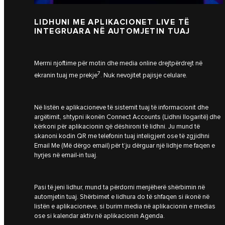
LIDHUNI ME APLIKACIONET LIVE TË
INTEGRUARA NË AUTOMJETIN TUAJ
Merrni njoftime për motin dhe media online drejtpërdrejt në
7
ekranin tuaj me prekje
. Nuk nevojitet pajisje celulare.
Në listën e aplikacioneve të sistemit tuaj të informacionit dhe
argëtimit, shtypni ikonën Connect Accounts (Lidhni llogaritë) dhe
kërkoni për aplikacionin që dëshironi të lidhni. Ju mund të
skanoni kodin QR me telefonin tuaj inteligjent ose të zgjidhni
Email Me (Më dërgo email) për t’ju dërguar një lidhje me faqen e
hyrjes në email-in tuaj.
Pasi të jeni lidhur, mund ta përdorni menjëherë shërbimin në
automjetin tuaj. Shërbimet e lidhura do të shfaqen si ikonë në
listën e aplikacioneve, si burim media në aplikacionin e medias
ose si kalendar aktiv në aplikacionin Agenda.