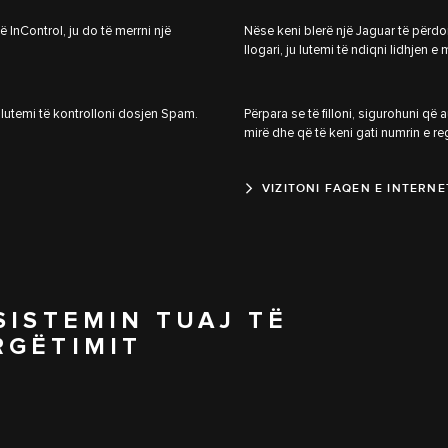
në InControl, ju do të merrni një
Nëse keni blerë një Jaguar të përdoru
llogari, ju lutemi të ndiqni lidhjen
u lutemi të kontrolloni dosjen Spam.
Përpara se të filloni, sigurohuni që 
mirë dhe që të keni gati numrin e reg
VIZITONI FAQEN E INTERN
SISTEMIN TUAJ TË
RGËTIMIT