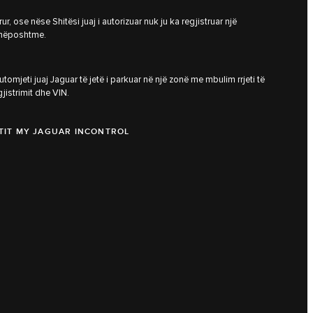
r, ose nëse Shitësi juaj i autorizuar nuk ju ka regjistruar një
 e mëposhtme.
automjeti juaj Jaguar të jetë i parkuar në një zonë me mbulim rrjeti të
jistrimit dhe VIN.
ETIT MY JAGUAR INCONTROL