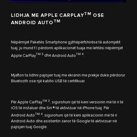
TM
LIDHJA ME APPLE CARPLAY
OSE
TM
ANDROID AUTO
Nëpërmjet Paketës Smartphone gjithëpërfshirëse të automjetit
tuaj, ju mund t’i përdorni aplikacionet tuaja me lehtësi nëpërmjet
TM 3
TM 4
Apple CarPlay
dhe
Android Auto
.
Mjafton ta lidhni pajisjen tuaj me ekranin me prekje duke përdorur
Bluetooth ose një kabllo USB të certifikuar.
TM 3
Për
Apple CarPlay
, sigurohuni që të keni versionin më të ri të
iOS të instaluar dhe Siri ® të aktivizuar në iPhone tuaj. Për
TM 4
Android Auto
, sigurohuni që të keni aplikacionin më të ri
Android Auto dhe asistentin zanor të Google të aktivizuar në
pajisjen tuaj Google.