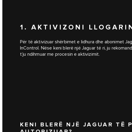
1. AKTIVIZONI LLOGAR
Për të aktivizuar shërbimet e lidhura dhe abonimet Jaguar
InControl. Nëse keni blerë një Jaguar të ri, ju rekoman
t’ju ndihmuar me procesin e aktivizimit.
KENI BLERË NJË JAGUAR TË 
AUTORIZUAR?