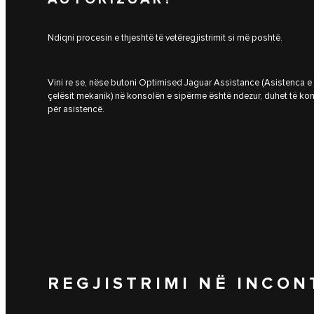
Ndiqni procesin e thjeshtë të vetëregjistrimit si më poshtë.
Vini re se, nëse butoni Optimised Jaguar Assistance (Asistenca e
çelësit mekanik) në konsolën e sipërme është ndezur, duhet të kont
për asistencë.
REGJISTRIMI NË INCON