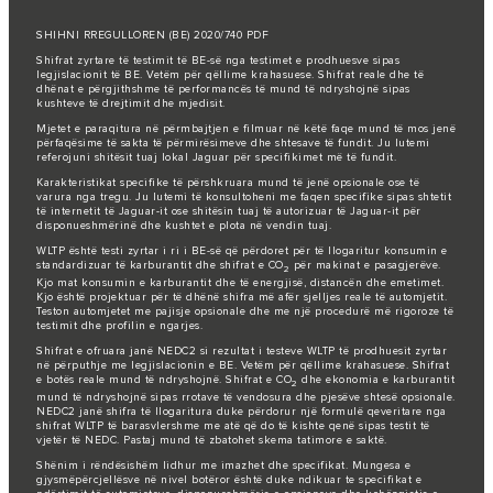
SHIHNI RREGULLOREN (BE) 2020/740 PDF
Shifrat zyrtare të testimit të BE-së nga testimet e prodhuesve sipas
legjislacionit të BE. Vetëm për qëllime krahasuese. Shifrat reale dhe të
dhënat e përgjithshme të performancës të mund të ndryshojnë sipas
kushteve të drejtimit dhe mjedisit.
Mjetet e paraqitura në përmbajtjen e filmuar në këtë faqe mund të mos jenë
përfaqësime të sakta të përmirësimeve dhe shtesave të fundit. Ju lutemi
referojuni shitësit tuaj lokal Jaguar për specifikimet më të fundit.
Karakteristikat specifike të përshkruara mund të jenë opsionale ose të
varura nga tregu. Ju lutemi të konsultoheni me faqen specifike sipas shtetit
të internetit të Jaguar-it ose shitësin tuaj të autorizuar të Jaguar-it për
disponueshmërinë dhe kushtet e plota në vendin tuaj.
WLTP është testi zyrtar i ri i BE-së që përdoret për të llogaritur konsumin e
standardizuar të karburantit dhe shifrat e CO
për makinat e pasagjerëve.
2
Kjo mat konsumin e karburantit dhe të energjisë, distancën dhe emetimet.
Kjo është projektuar për të dhënë shifra më afër sjelljes reale të automjetit.
Teston automjetet me pajisje opsionale dhe me një procedurë më rigoroze të
testimit dhe profilin e ngarjes.
Shifrat e ofruara janë NEDC2 si rezultat i testeve WLTP të prodhuesit zyrtar
në përputhje me legjislacionin e BE. Vetëm për qëllime krahasuese. Shifrat
e botës reale mund të ndryshojnë. Shifrat e CO
dhe ekonomia e karburantit
2
mund të ndryshojnë sipas rrotave të vendosura dhe pjesëve shtesë opsionale.
NEDC2 janë shifra të llogaritura duke përdorur një formulë qeveritare nga
shifrat WLTP të barasvlershme me atë që do të kishte qenë sipas testit të
vjetër të NEDC. Pastaj mund të zbatohet skema tatimore e saktë.
Shënim i rëndësishëm lidhur me imazhet dhe specifikat. Mungesa e
gjysmëpërcjellësve në nivel botëror është duke ndikuar te specifikat e