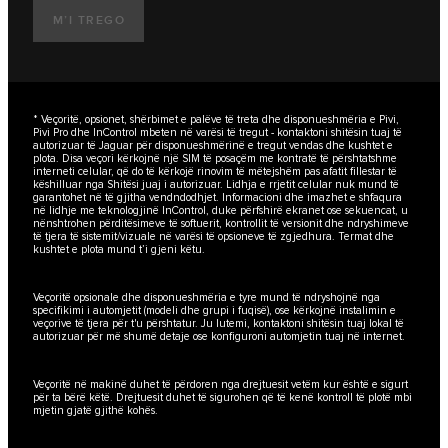
M’I TREGO
* Veçoritë, opsionet, shërbimet e palëve të treta dhe disponueshmëria e Pivi,
Pivi Pro dhe InControl mbeten në varësi të tregut - kontaktoni shitësin tuaj të
autorizuar të Jaguar për disponueshmërinë e tregut vendas dhe kushtet e
plota. Disa veçori kërkojnë një SIM të posaçëm me kontratë të përshtatshme
interneti celular, që do të kërkojë rinovim të mëtejshëm pas afatit fillestar të
këshilluar nga Shitësi juaj i autorizuar. Lidhja e rrjetit celular nuk mund të
garantohet në të gjitha vendndodhjet. Informacioni dhe imazhet e shfaqura
në lidhje me teknologjinë InControl, duke përfshirë ekranet ose sekuencat, u
nënshtrohen përditësimeve të softuerit, kontrollit të versionit dhe ndryshimeve
të tjera të sistemit/vizuale në varësi të opsioneve të zgjedhura. Termat dhe
kushtet e plota mund t’i gjeni këtu.
Veçoritë opsionale dhe disponueshmëria e tyre mund të ndryshojnë nga
specifikimi i automjetit (modeli dhe grupi i fuqisë), ose kërkojnë instalimin e
veçorive të tjera për t'u përshtatur. Ju lutemi, kontaktoni shitësin tuaj lokal të
autorizuar për më shumë detaje ose konfiguroni automjetin tuaj në internet.
Veçoritë në makinë duhet të përdoren nga drejtuesit vetëm kur është e sigurt
për ta bërë këtë. Drejtuesit duhet të sigurohen që të kenë kontroll të plotë mbi
mjetin gjatë gjithë kohës.