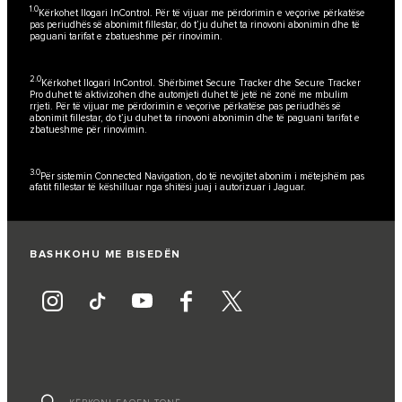
1.0
Kërkohet llogari InControl. Për të vijuar me përdorimin e veçorive përkatëse
pas periudhës së abonimit fillestar, do t’ju duhet ta rinovoni abonimin dhe të
paguani tarifat e zbatueshme për rinovimin.
2.0
Kërkohet llogari InControl. Shërbimet Secure Tracker dhe Secure Tracker
Pro duhet të aktivizohen dhe automjeti duhet të jetë në zonë me mbulim
rrjeti. Për të vijuar me përdorimin e veçorive përkatëse pas periudhës së
abonimit fillestar, do t’ju duhet ta rinovoni abonimin dhe të paguani tarifat e
zbatueshme për rinovimin.
3.0
Për sistemin Connected Navigation, do të nevojitet abonim i mëtejshëm pas
afatit fillestar të këshilluar nga shitësi juaj i autorizuar i Jaguar.
BASHKOHU ME BISEDËN