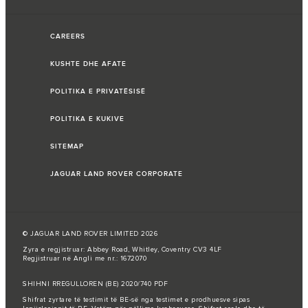
CAREERS
KUSHTE DHE AFATE
POLITIKA E PRIVATËSISË
POLITIKA E KUKIVE
SITEMAP
JAGUAR LAND ROVER CORPORATE
© JAGUAR LAND ROVER LIMITED 2026
Zyra e regjistruar: Abbey Road, Whitley, Coventry CV3 4LF
Regjistruar në Angli me nr.: 1672070
SHIHNI RREGULLOREN (BE) 2020/740 PDF
Shifrat zyrtare të testimit të BE-së nga testimet e prodhuesve sipas