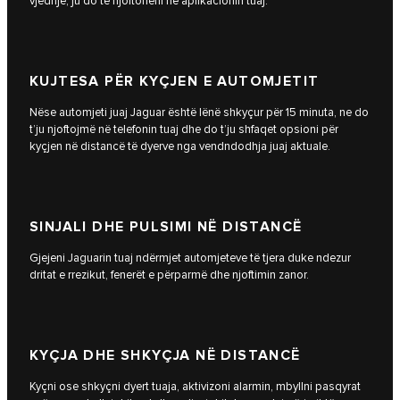
vjedhje, ju do të njoftoheni në aplikacionin tuaj.
KUJTESA PËR KYÇJEN E AUTOMJETIT
Nëse automjeti juaj Jaguar është lënë shkyçur për 15 minuta, ne do
t’ju njoftojmë në telefonin tuaj dhe do t’ju shfaqet opsioni për
kyçjen në distancë të dyerve nga vendndodhja juaj aktuale.
SINJALI DHE PULSIMI NË DISTANCË
Gjejeni Jaguarin tuaj ndërmjet automjeteve të tjera duke ndezur
dritat e rrezikut, fenerët e përparmë dhe njoftimin zanor.
KYÇJA DHE SHKYÇJA NË DISTANCË
Kyçni ose shkyçni dyert tuaja, aktivizoni alarmin, mbyllni pasqyrat