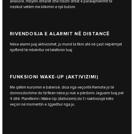
anësore, mbyllni dritaret dhe ndizni dritat e paralajmërimit të
rrezikut vetëm me klikimin e një butoni.
RIVENDOSJA E ALARMIT NË DISTANCË
Nëse alarmi juaj aktivizohet, ju mund ta fikni atë në çast nëpërmjet
njoftimit të mbërritur në telefonin tuaj.
FUNKSIONI WAKE-UP (AKTIVIZIMI)
Me qëllim kursimin e baterisë, disa nga veçoritë Remote jo të
domosdoshme do të fiken nëse ju nuk e përdorni Jaguarin tuaj për
4 ditë. Planifikimi i Wake-Up (Aktivizimi) do t’i riaktivizojë këto
veçori në momentin e zgjedhur nga ju.