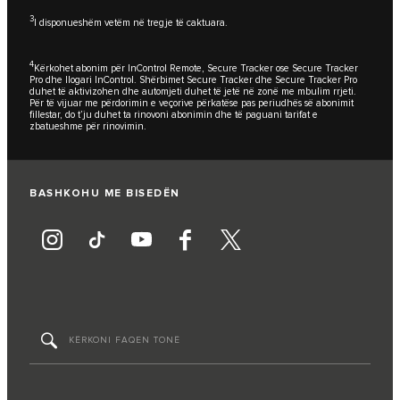
3
I disponueshëm vetëm në tregje të caktuara.
4
Kërkohet abonim për InControl Remote, Secure Tracker ose Secure Tracker
Pro dhe llogari InControl. Shërbimet Secure Tracker dhe Secure Tracker Pro
duhet të aktivizohen dhe automjeti duhet të jetë në zonë me mbulim rrjeti.
Për të vijuar me përdorimin e veçorive përkatëse pas periudhës së abonimit
fillestar, do t’ju duhet ta rinovoni abonimin dhe të paguani tarifat e
zbatueshme për rinovimin.
BASHKOHU ME BISEDËN