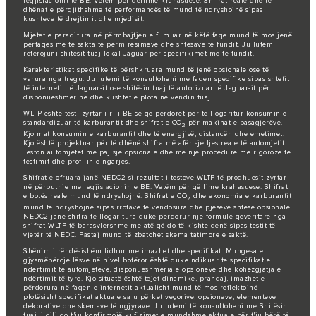
legjislacionit të BE. Vetëm për qëllime krahasuese. Shifrat reale dhe të
dhënat e përgjithshme të performancës të mund të ndryshojnë sipas
kushteve të drejtimit dhe mjedisit.
Mjetet e paraqitura në përmbajtjen e filmuar në këtë faqe mund të mos jenë
përfaqësime të sakta të përmirësimeve dhe shtesave të fundit. Ju lutemi
referojuni shitësit tuaj lokal Jaguar për specifikimet më të fundit.
Karakteristikat specifike të përshkruara mund të jenë opsionale ose të
varura nga tregu. Ju lutemi të konsultoheni me faqen specifike sipas shtetit
të internetit të Jaguar-it ose shitësin tuaj të autorizuar të Jaguar-it për
disponueshmërinë dhe kushtet e plota në vendin tuaj.
WLTP është testi zyrtar i ri i BE-së që përdoret për të llogaritur konsumin e
standardizuar të karburantit dhe shifrat e CO
për makinat e pasagjerëve.
2
Kjo mat konsumin e karburantit dhe të energjisë, distancën dhe emetimet.
Kjo është projektuar për të dhënë shifra më afër sjelljes reale të automjetit.
Teston automjetet me pajisje opsionale dhe me një procedurë më rigoroze të
testimit dhe profilin e ngarjes.
Shifrat e ofruara janë NEDC2 si rezultat i testeve WLTP të prodhuesit zyrtar
në përputhje me legjislacionin e BE. Vetëm për qëllime krahasuese. Shifrat
e botës reale mund të ndryshojnë. Shifrat e CO
dhe ekonomia e karburantit
2
mund të ndryshojnë sipas rrotave të vendosura dhe pjesëve shtesë opsionale.
NEDC2 janë shifra të llogaritura duke përdorur një formulë qeveritare nga
shifrat WLTP të barasvlershme me atë që do të kishte qenë sipas testit të
vjetër të NEDC. Pastaj mund të zbatohet skema tatimore e saktë.
Shënim i rëndësishëm lidhur me imazhet dhe specifikat. Mungesa e
gjysmëpërcjellësve në nivel botëror është duke ndikuar te specifikat e
ndërtimit të automjeteve, disponueshmëria e opsioneve dhe kohëzgjatja e
ndërtimit të tyre. Kjo situatë është tejet dinamike, prandaj, imazhet e
përdorura në faqen e internetit aktualisht mund të mos reflektojnë
plotësisht specifikat aktuale sa u përket veçorive, opsioneve, elementeve
dekorative dhe skemave të ngjyrave. Ju lutemi të konsultoheni me Shitësin
tuaj, i cili do t'ju konfirmojë kufizimet e mundshme aktuale për t'ju bërë të