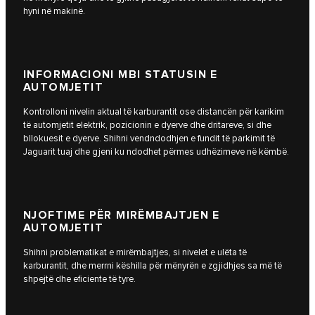
hyni në makinë.
INFORMACIONI MBI STATUSIN E
AUTOMJETIT
Kontrolloni nivelin aktual të karburantit ose distancën për karikim
të automjetit elektrik, pozicionin e dyerve dhe dritareve, si dhe
bllokuesit e dyerve. Shihni vendndodhjen e fundit të parkimit të
Jaguarit tuaj dhe gjeni ku ndodhet përmes udhëzimeve në këmbë.
NJOFTIME PËR MIRËMBAJTJEN E
AUTOMJETIT
Shihni problematikat e mirëmbajtjes, si nivelet e ulëta të
karburantit, dhe merrni këshilla për mënyrën e zgjidhjes sa më të
shpejtë dhe eficiente të tyre.