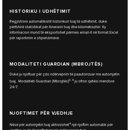
HISTORIKU I UDHËTIMIT
Regjistroni automatikisht historikun tuaj të udhëtimit, duke
përfshirë statistikat për itinerarin tuaj dhe kilometrazhin. Ky
informacion mund të eksportohet përmes email-it në format Excel
për raportimin e shpenzimeve.
MODALITETI GUARDIAN (MBROJTËS)
Duke ju njoftuar për çdo ndërveprim të paautorizuar me automjetin
3, 4
tuaj, Modaliteti Guardian (Mbrojtës)
ju ofron qetësi mendore
24/7.
NJOFTIMET PËR VJEDHJE
4
Nëse për automjetin tuaj aktivizohet
një njoftim automatik për