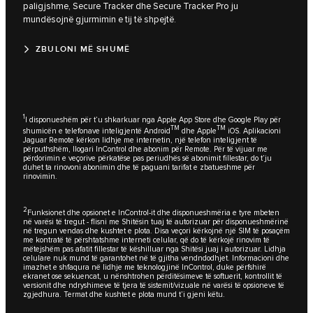
paligjshme, Secure Tracker dhe Secure Tracker Pro ju
mundësojnë gjurmimin e tij të shpejtë.
ZBULONI MË SHUMË
1
I disponueshëm për t’u shkarkuar nga Apple App Store dhe Google Play për
TM
TM
shumicën e telefonave inteligjentë Android
dhe Apple
iOS. Aplikacioni
Jaguar Remote kërkon lidhje me internetin, një telefon inteligjent të
përputhshëm, llogari InControl dhe abonim për Remote. Për të vijuar me
përdorimin e veçorive përkatëse pas periudhës së abonimit fillestar, do t’ju
duhet ta rinovoni abonimin dhe të paguani tarifat e zbatueshme për
rinovimin.
2
Funksionet dhe opsionet e InControl-it dhe disponueshmëria e tyre mbeten
në varësi të tregut - flisni me Shitësin tuaj të autorizuar për disponueshmërinë
në tregun vendas dhe kushtet e plota. Disa veçori kërkojnë një SIM të posaçëm
me kontratë të përshtatshme interneti celular, që do të kërkojë rinovim të
mëtejshëm pas afatit fillestar të këshilluar nga Shitësi juaj i autorizuar. Lidhja
celulare nuk mund të garantohet në të gjitha vendndodhjet. Informacioni dhe
imazhet e shfaqura në lidhje me teknologjinë InControl, duke përfshirë
ekranet ose sekuencat, u nënshtrohen përditësimeve të softuerit, kontrollit të
versionit dhe ndryshimeve të tjera të sistemit/vizuale në varësi të opsioneve të
zgjedhura. Termat dhe kushtet e plota mund t’i gjeni
këtu
.