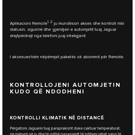
1, 2
Aplikacioni Remote
ju mundëson akses dhe kontroll mbi
statusin, sigurinë dhe gjendjen e automjetit tuaj Jaguar
drejtpërdrejt nga telefoni juaj inteligjent.
I aksesueshëm nëpërmjet paketës së abonimit për Remote.
KONTROLLOJENI AUTOMJETIN
KUDO QË NDODHENI
KONTROLLI KLIMATIK NË DISTANCË
Përgatisni Jaguarin tuaj paraprakisht duke caktuar temperaturat,
në mënyrë që ju dhe të gjithë pasagjerët të ndiheni rehat sapo të