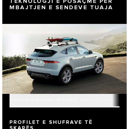
TEKNOLOGJI E POSAÇME PËR
MBAJTJEN E SENDEVE TUAJA
PROFILET E SHUFRAVE TË SKARËS
KAPACITETI I KUTISË NË
PROFILET E SHUFRAVE TË
SKARËS