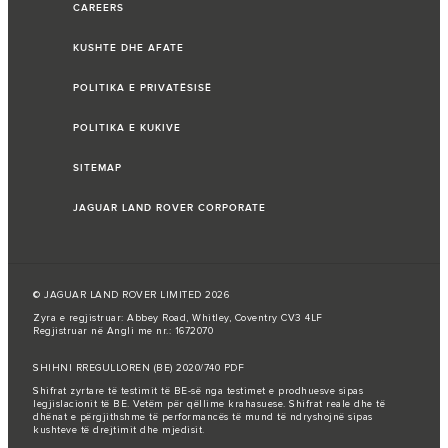
CAREERS
KUSHTE DHE AFATE
POLITIKA E PRIVATËSISË
POLITIKA E KUKIVE
SITEMAP
JAGUAR LAND ROVER CORPORATE
© JAGUAR LAND ROVER LIMITED 2026
Zyra e regjistruar: Abbey Road, Whitley, Coventry CV3 4LF
Regjistruar në Angli me nr.: 1672070
SHIHNI RREGULLOREN (BE) 2020/740 PDF
Shifrat zyrtare të testimit të BE-së nga testimet e prodhuesve sipas
legjislacionit të BE. Vetëm për qëllime krahasuese. Shifrat reale dhe të
dhënat e përgjithshme të performancës të mund të ndryshojnë sipas
kushteve të drejtimit dhe mjedisit.