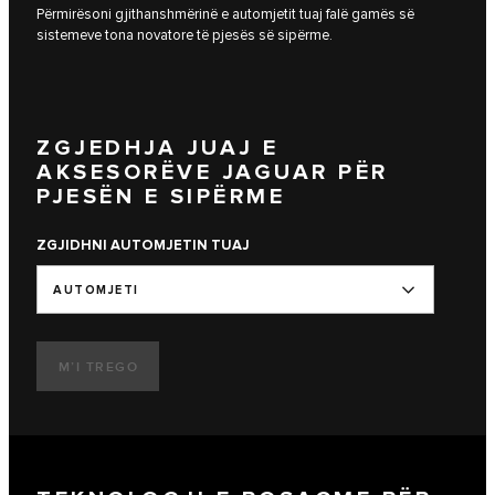
Përmirësoni gjithanshmërinë e automjetit tuaj falë gamës së
sistemeve tona novatore të pjesës së sipërme.
ZGJEDHJA JUAJ E
AKSESORËVE JAGUAR PËR
PJESËN E SIPËRME
ZGJIDHNI AUTOMJETIN TUAJ
AUTOMJETI
M’I TREGO