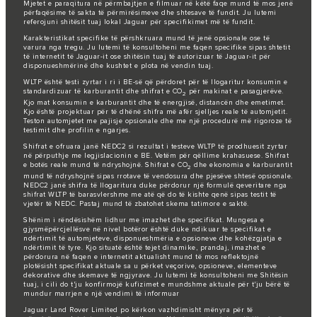
Mjetet e paraqitura në përmbajtjen e filmuar në këtë faqe mund të mos jenë
përfaqësime të sakta të përmirësimeve dhe shtesave të fundit. Ju lutemi
referojuni shitësit tuaj lokal Jaguar për specifikimet më të fundit.
Karakteristikat specifike të përshkruara mund të jenë opsionale ose të
varura nga tregu. Ju lutemi të konsultoheni me faqen specifike sipas shtetit
të internetit të Jaguar-it ose shitësin tuaj të autorizuar të Jaguar-it për
disponueshmërinë dhe kushtet e plota në vendin tuaj.
WLTP është testi zyrtar i ri i BE-së që përdoret për të llogaritur konsumin e
standardizuar të karburantit dhe shifrat e CO
për makinat e pasagjerëve.
2
Kjo mat konsumin e karburantit dhe të energjisë, distancën dhe emetimet.
Kjo është projektuar për të dhënë shifra më afër sjelljes reale të automjetit.
Teston automjetet me pajisje opsionale dhe me një procedurë më rigoroze të
testimit dhe profilin e ngarjes.
Shifrat e ofruara janë NEDC2 si rezultat i testeve WLTP të prodhuesit zyrtar
në përputhje me legjislacionin e BE. Vetëm për qëllime krahasuese. Shifrat
e botës reale mund të ndryshojnë. Shifrat e CO
dhe ekonomia e karburantit
2
mund të ndryshojnë sipas rrotave të vendosura dhe pjesëve shtesë opsionale.
NEDC2 janë shifra të llogaritura duke përdorur një formulë qeveritare nga
shifrat WLTP të barasvlershme me atë që do të kishte qenë sipas testit të
vjetër të NEDC. Pastaj mund të zbatohet skema tatimore e saktë.
Shënim i rëndësishëm lidhur me imazhet dhe specifikat. Mungesa e
gjysmëpërcjellësve në nivel botëror është duke ndikuar te specifikat e
ndërtimit të automjeteve, disponueshmëria e opsioneve dhe kohëzgjatja e
ndërtimit të tyre. Kjo situatë është tejet dinamike, prandaj, imazhet e
përdorura në faqen e internetit aktualisht mund të mos reflektojnë
plotësisht specifikat aktuale sa u përket veçorive, opsioneve, elementeve
dekorative dhe skemave të ngjyrave. Ju lutemi të konsultoheni me Shitësin
tuaj, i cili do t'ju konfirmojë kufizimet e mundshme aktuale për t'ju bërë të
mundur marrjen e një vendimi të informuar
Jaguar Land Rover Limited po kërkon vazhdimisht mënyra për të