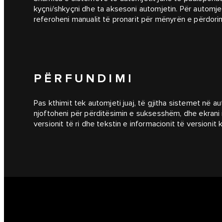
kyçni/shkyçni dhe ta aksesoni automjetin. Për automje
referoheni manualit të pronarit për mënyrën e përdorim
PËRFUNDIMI
Pas kthimit tek automjeti juaj, të gjitha sistemet në a
njoftoheni për përditësimin e suksesshëm, dhe ekrani i
versionit të ri dhe tekstin e informacionit të versioni