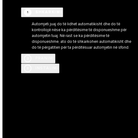
SHKARKIMI
1
Automjeti juaj do të lidhet automatikisht dhe do të
kontrollojë nëse ka përditësime të disponueshme për
automjetin tuaj. Në rast se ka përditësime të
disponueshme, ato do të shkarkohen automatikisht dhe
do të përgatiten për ta përditësuar automjetin në sfond.
PRANIMI
2
INSTALIMI
3