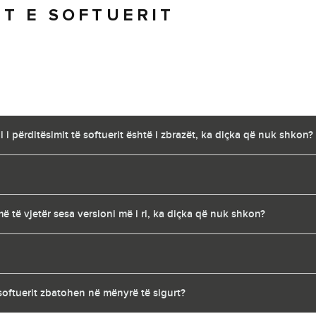
ET E SOFTUERIT
i përditësimit të softuerit është i zbrazët, ka diçka që nuk shkon?
 të vjetër sesa versioni më i ri, ka diçka që nuk shkon?
 softuerit zbatohen në mënyrë të sigurt?