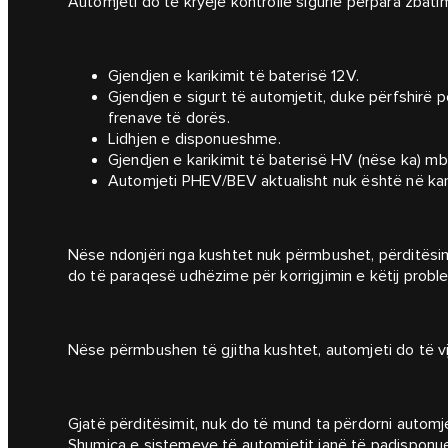
Automjeti do të kryejë kontrolle sigurie përpara zbatimi
Gjendjen e karikimit të baterisë 12V.
Gjendjen e sigurt të automjetit, duke përfshirë po
frenave të dorës.
Lidhjen e disponueshme.
Gjendjen e karikimit të baterisë HV (nëse ka) m
Automjeti PHEV/BEV aktualisht nuk është në kar
Nëse ndonjëri nga kushtet nuk përmbushet, përditësimi 
do të paraqesë udhëzime për korrigjimin e këtij prob
Nëse përmbushen të gjitha kushtet, automjeti do të vi
Gjatë përditësimit, nuk do të mund ta përdorni automj
Shumica e sistemeve të automjetit janë të padisponue