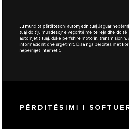
Ju mund ta përditësoni automjetin tuaj Jaguar nëpërmje
tuaj do t’ju mundësojnë veçoritë më të reja dhe do të s
automjetit tuaj, duke përfshirë motorin, transmisioni
informacionit dhe argëtimit. Disa nga përditësimet ko
nëpërmjet internetit.
PËRDITËSIMI I SOFTUER