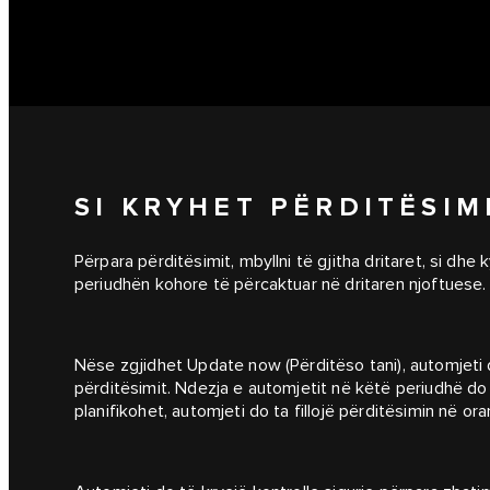
SI KRYHET PËRDITËSIM
Përpara përditësimit, mbyllni të gjitha dritaret, si dhe
periudhën kohore të përcaktuar në dritaren njoftuese.
Nëse zgjidhet Update now (Përditëso tani), automjeti d
përditësimit. Ndezja e automjetit në këtë periudhë do
planifikohet, automjeti do ta fillojë përditësimin në orar