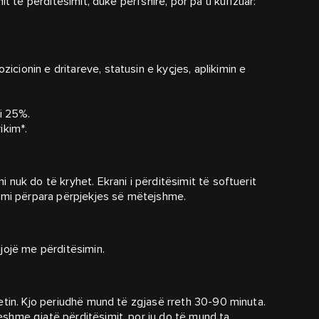
t të përditësimit, duke përfshirë, por pa u kufizuar:
zicionin e dritareve, statusin e kyçjes, aplikimin e
bi 25%.
ikim*.
nuk do të kryhet. Ekrani i përditësimit të softuerit
lemi përpara përpjekjes së mëtejshme.
jojë me përditësimin.
etin. Kjo periudhë mund të zgjasë rreth 30-90 minuta.
shme gjatë përditësimit, por ju do të mund ta