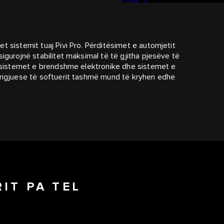
t sistemit tuaj Pivi Pro. Përditësimet e automjetit
igurojnë stabilitet maksimal të të gjitha pjesëve të
n, sistemet e brendshme elektronike dhe sistemet e
rrigjuese të softuerit tashmë mund të kryhen edhe
IT PA TEL