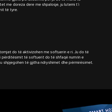
tet me doreza dere me shpalosje, ju lutemi t’i
it të tyre.
utomjet do të aktivizohen me softuerin e ri. Ju do të
 përditësimit të softuerit do të shfaqë numrin e
t ku shpjegohen të gjitha ndryshimet dhe përmirësimet.