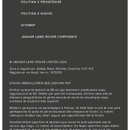
POLITIKA E PRIVATËSISË
POLITIKA E KUKIVE
SITEMAP
JAGUAR LAND ROVER CORPORATE
© JAGUAR LAND ROVER LIMITED 2026
Zyra e regjistruar: Abbey Road, Whitley, Coventry CV3 4LF
Regjistruar në Angli me nr.: 1672070
SHIHNI RREGULLOREN (BE) 2020/740 PDF
Shifrat zyrtare të testimit të BE-së nga testimet e prodhuesve sipas
legjislacionit të BE. Vetëm për qëllime krahasuese. Shifrat reale dhe të
dhënat e përgjithshme të performancës të mund të ndryshojnë sipas
kushteve të drejtimit dhe mjedisit.
Mjetet e paraqitura në përmbajtjen e filmuar në këtë faqe mund të mos jenë
përfaqësime të sakta të përmirësimeve dhe shtesave të fundit. Ju lutemi
referojuni shitësit tuaj lokal Jaguar për specifikimet më të fundit.
Karakteristikat specifike të përshkruara mund të jenë opsionale ose të
varura nga tregu. Ju lutemi të konsultoheni me faqen specifike sipas shtetit
të internetit të Jaguar-it ose shitësin tuaj të autorizuar të Jaguar-it për