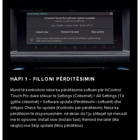
HAPI 1 - FILLONI PËRDITËSIMIN
Mund të kontrolloni nëse ka përditësime softueri për InControl
Touch Pro duke shkuar te Settings (Cilësimet) > All Settings (Të
gjitha cilësimet) > Software update (Përditësimi i softuerit) dhe
shtypni Check for update (Kontrollo për përditësim). Nëse ka
përditësim të disponueshëm, në ekran do t’ju shfaqet një mesazh
me tri opsione: Install now (Instalo tani), Remind me later (Ma
rikujto) ose Skip update (Mos përditëso).