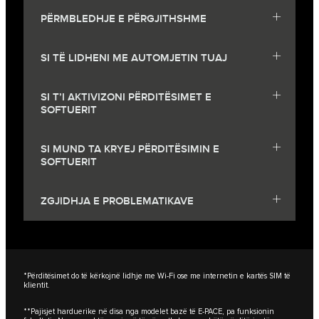
PËRMBLEDHJE E PËRGJITHSHME
SI TË LIDHENI ME AUTOMJETIN TUAJ
SI T’I AKTIVIZONI PËRDITËSIMET E
SOFTUERIT
SI MUND TA KRYEJ PËRDITËSIMIN E
SOFTUERIT
ZGJIDHJA E PROBLEMATIKAVE
*Përditësimet do të kërkojnë lidhje me Wi-Fi ose me internetin e kartës SIM të
klientit.
**Pajisjet harduerike në disa nga modelet bazë të E-PACE, pa funksionin