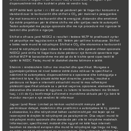
disponueshmërinë dhe kushtet e plota në vendin tuaj.
WLTP është testi zyrtar i ri i BE-së që përdoret për të llogaritur konsumin e
standardizuar të karburantit dhe shifrat e CO
për makinat e pasagjerëve.
2
Kjo mat konsumin e karburantit dhe të energjisë, distancën dhe emetimet.
Kjo është projektuar për të dhënë shifra më afër sjelljes reale të automjetit.
Teston automjetet me pajisje opsionale dhe me një procedurë më rigoroze të
testimit dhe profilin e ngarjes.
Shifrat e ofruara janë NEDC2 si rezultat i testeve WLTP të prodhuesit zyrtar
në përputhje me legjislacionin e BE. Vetëm për qëllime krahasuese. Shifrat
e botës reale mund të ndryshojnë. Shifrat e CO
dhe ekonomia e karburantit
2
mund të ndryshojnë sipas rrotave të vendosura dhe pjesëve shtesë opsionale.
NEDC2 janë shifra të llogaritura duke përdorur një formulë qeveritare nga
shifrat WLTP të barasvlershme me atë që do të kishte qenë sipas testit të
vjetër të NEDC. Pastaj mund të zbatohet skema tatimore e saktë.
Shënim i rëndësishëm lidhur me imazhet dhe specifikat. Mungesa e
gjysmëpërcjellësve në nivel botëror është duke ndikuar te specifikat e
ndërtimit të automjeteve, disponueshmëria e opsioneve dhe kohëzgjatja e
ndërtimit të tyre. Kjo situatë është tejet dinamike, prandaj, imazhet e
përdorura në faqen e internetit aktualisht mund të mos reflektojnë
plotësisht specifikat aktuale sa u përket veçorive, opsioneve, elementeve
dekorative dhe skemave të ngjyrave. Ju lutemi të konsultoheni me Shitësin
tuaj, i cili do t'ju konfirmojë kufizimet e mundshme aktuale për t'ju bërë të
mundur marrjen e një vendimi të informuar
Jaguar Land Rover Limited po kërkon vazhdimisht mënyra për të
përmirësuar detajet, modelimin dhe prodhimin e automjeteve të tij, pjesëve
e aksesorëve, ku dhe ndryshimet bëhen vazhdimisht,për më tepër që ne
rezervojmë të drejtën të ndryshojmë pa paralajmërim. Disa veçori mund të
ndryshojnë midis opsionale dhe standarde për vite të ndryshme modelesh.
Informacioni, specifikimet, motorët dhe ngjyrat në këtë faqe interneti
bazohen në standard evropian dhe mund të ndryshojnë nga tregu në treg,