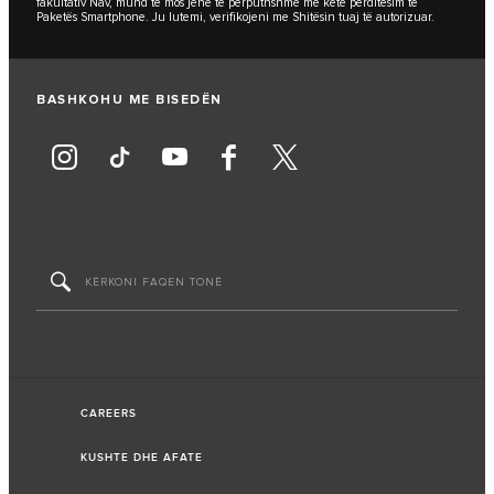
fakultativ Nav, mund të mos jenë të përputhshme me këtë përditësim të
Paketës Smartphone. Ju lutemi, verifikojeni me Shitësin tuaj të autorizuar.
BASHKOHU ME BISEDËN
CAREERS
KUSHTE DHE AFATE