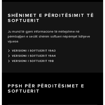
SHËNIMET E PËRDITËSIMIT TË
SOFTUERIT
Ju mund të gjeni informacione të mëtejshme në
përmbajtjen e secilit shënim softueri nëpërmjet lidhjeve
vijuese.
VERSIONI I SOFTUERIT 19A3
VERSIONI I SOFTUERIT 19A4
VERSIONI I SOFTUERIT 19B
PPSH PËR PËRDITËSIMET E
SOFTUERIT