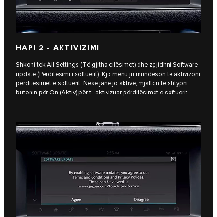
HAPI 2 - AKTIVIZIMI
Shkoni tek All Settings (Të gjitha cilësimet) dhe zgjidhni Software
update (Përditësimi i softuerit). Kjo menu ju mundëson të aktivizoni
përditësimet e softuerit. Nëse janë jo aktive, mjafton të shtypni
butonin për On (Aktiv) për t’i aktivizuar përditësimet e softuerit.