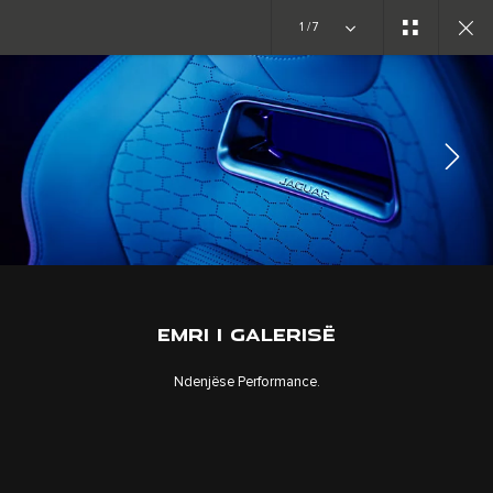
1/7
EKSPLORONI F-PACE
GALERIA
BASHKOHU ME BISEDËN
EMRI I GALERISË
Ndenjëse Performance.