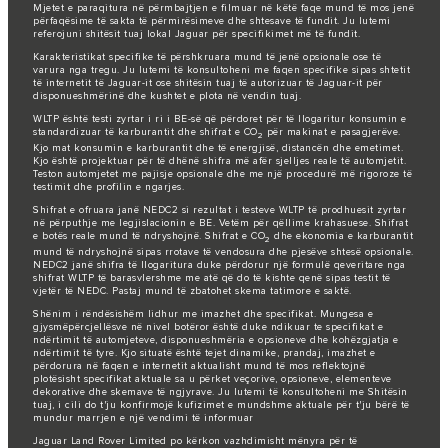
Mjetet e paraqitura në përmbajtjen e filmuar në këtë faqe mund të mos jenë
përfaqësime të sakta të përmirësimeve dhe shtesave të fundit. Ju lutemi
referojuni shitësit tuaj lokal Jaguar për specifikimet më të fundit.
Karakteristikat specifike të përshkruara mund të jenë opsionale ose të
varura nga tregu. Ju lutemi të konsultoheni me faqen specifike sipas shtetit
të internetit të Jaguar-it ose shitësin tuaj të autorizuar të Jaguar-it për
disponueshmërinë dhe kushtet e plota në vendin tuaj.
WLTP është testi zyrtar i ri i BE-së që përdoret për të llogaritur konsumin e
standardizuar të karburantit dhe shifrat e CO
për makinat e pasagjerëve.
2
Kjo mat konsumin e karburantit dhe të energjisë, distancën dhe emetimet.
Kjo është projektuar për të dhënë shifra më afër sjelljes reale të automjetit.
Teston automjetet me pajisje opsionale dhe me një procedurë më rigoroze të
testimit dhe profilin e ngarjes.
Shifrat e ofruara janë NEDC2 si rezultat i testeve WLTP të prodhuesit zyrtar
në përputhje me legjislacionin e BE. Vetëm për qëllime krahasuese. Shifrat
e botës reale mund të ndryshojnë. Shifrat e CO
dhe ekonomia e karburantit
2
mund të ndryshojnë sipas rrotave të vendosura dhe pjesëve shtesë opsionale.
NEDC2 janë shifra të llogaritura duke përdorur një formulë qeveritare nga
shifrat WLTP të barasvlershme me atë që do të kishte qenë sipas testit të
vjetër të NEDC. Pastaj mund të zbatohet skema tatimore e saktë.
Shënim i rëndësishëm lidhur me imazhet dhe specifikat. Mungesa e
gjysmëpërcjellësve në nivel botëror është duke ndikuar te specifikat e
ndërtimit të automjeteve, disponueshmëria e opsioneve dhe kohëzgjatja e
ndërtimit të tyre. Kjo situatë është tejet dinamike, prandaj, imazhet e
përdorura në faqen e internetit aktualisht mund të mos reflektojnë
plotësisht specifikat aktuale sa u përket veçorive, opsioneve, elementeve
dekorative dhe skemave të ngjyrave. Ju lutemi të konsultoheni me Shitësin
tuaj, i cili do t'ju konfirmojë kufizimet e mundshme aktuale për t'ju bërë të
mundur marrjen e një vendimi të informuar
Jaguar Land Rover Limited po kërkon vazhdimisht mënyra për të