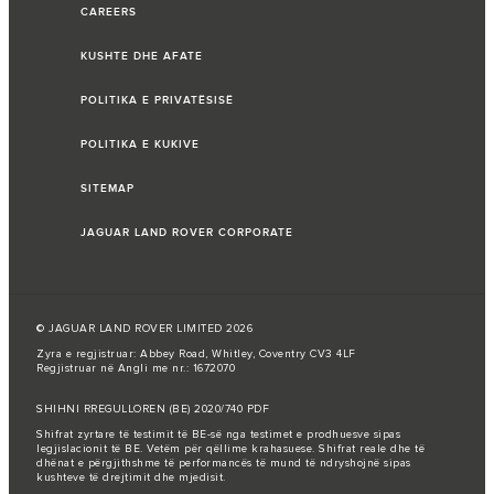
CAREERS
KUSHTE DHE AFATE
POLITIKA E PRIVATËSISË
POLITIKA E KUKIVE
SITEMAP
JAGUAR LAND ROVER CORPORATE
© JAGUAR LAND ROVER LIMITED 2026
Zyra e regjistruar: Abbey Road, Whitley, Coventry CV3 4LF
Regjistruar në Angli me nr.: 1672070
SHIHNI RREGULLOREN (BE) 2020/740 PDF
Shifrat zyrtare të testimit të BE-së nga testimet e prodhuesve sipas
legjislacionit të BE. Vetëm për qëllime krahasuese. Shifrat reale dhe të
dhënat e përgjithshme të performancës të mund të ndryshojnë sipas
kushteve të drejtimit dhe mjedisit.