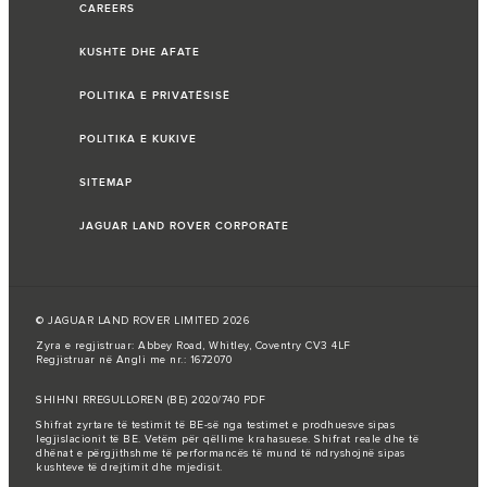
CAREERS
KUSHTE DHE AFATE
POLITIKA E PRIVATËSISË
POLITIKA E KUKIVE
SITEMAP
JAGUAR LAND ROVER CORPORATE
© JAGUAR LAND ROVER LIMITED 2026
Zyra e regjistruar: Abbey Road, Whitley, Coventry CV3 4LF
Regjistruar në Angli me nr.: 1672070
SHIHNI RREGULLOREN (BE) 2020/740 PDF
Shifrat zyrtare të testimit të BE-së nga testimet e prodhuesve sipas
legjislacionit të BE. Vetëm për qëllime krahasuese. Shifrat reale dhe të
dhënat e përgjithshme të performancës të mund të ndryshojnë sipas
kushteve të drejtimit dhe mjedisit.