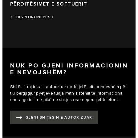
PËRDITËSIMET E SOFTUERIT
EKSPLORONI PPSH
NUK PO GJENI INFORMACIONIN
E NEVOJSHËM?
Shitësi juaj lokal i autorizuar do të jetë i disponueshëm për
t’u përgjigjur pyetjeve tuaja rreth sistemit të informacionit
dhe argëtimit në pikën e shitjes ose nëpërmjet telefonit.
GJENI SHITËSIN E AUTORIZUAR