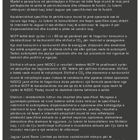
Mjetet e paraqitura në përmbajtjen e filmuar në këtë faqe mund të mos jenë
përfaqësime të sakta të përmirësimeve dhe shtesave të fundit. Ju lutemi
referojuni shitësit tuaj lokal Jaguar për specifikimet më të fundit.
Karakteristikat specifike të përshkruara mund të jenë opsionale ose të
varura nga tregu. Ju lutemi të konsultoheni me faqen specifike sipas shtetit
të internetit të Jaguar-it ose shitësin tuaj të autorizuar të Jaguar-it për
disponueshmërinë dhe kushtet e plota në vendin tuaj.
WLTP është testi zyrtar i ri i BE-së që përdoret për të llogaritur konsumin e
standardizuar të karburantit dhe shifrat e CO
për makinat e pasagjerëve.
2
Kjo mat konsumin e karburantit dhe të energjisë, distancën dhe emetimet.
Kjo është projektuar për të dhënë shifra më afër sjelljes reale të automjetit.
Teston automjetet me pajisje opsionale dhe me një procedurë më rigoroze të
testimit dhe profilin e ngarjes.
Shifrat e ofruara janë NEDC2 si rezultat i testeve WLTP të prodhuesit zyrtar
në përputhje me legjislacionin e BE. Vetëm për qëllime krahasuese. Shifrat
e botës reale mund të ndryshojnë. Shifrat e CO
dhe ekonomia e karburantit
2
mund të ndryshojnë sipas rrotave të vendosura dhe pjesëve shtesë opsionale.
NEDC2 janë shifra të llogaritura duke përdorur një formulë qeveritare nga
shifrat WLTP të barasvlershme me atë që do të kishte qenë sipas testit të
vjetër të NEDC. Pastaj mund të zbatohet skema tatimore e saktë.
Shënim i rëndësishëm lidhur me imazhet dhe specifikat. Mungesa e
gjysmëpërcjellësve në nivel botëror është duke ndikuar te specifikat e
ndërtimit të automjeteve, disponueshmëria e opsioneve dhe kohëzgjatja e
ndërtimit të tyre. Kjo situatë është tejet dinamike, prandaj, imazhet e
përdorura në faqen e internetit aktualisht mund të mos reflektojnë
plotësisht specifikat aktuale sa u përket veçorive, opsioneve, elementeve
dekorative dhe skemave të ngjyrave. Ju lutemi të konsultoheni me Shitësin
tuaj, i cili do t'ju konfirmojë kufizimet e mundshme aktuale për t'ju bërë të
mundur marrjen e një vendimi të informuar
Jaguar Land Rover Limited po kërkon vazhdimisht mënyra për të