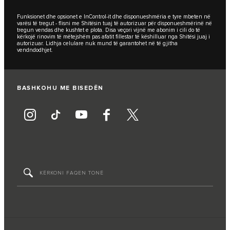
Funksionet dhe opsionet e InControl-it dhe disponueshmëria e tyre mbeten në
varësi të tregut - flisni me Shitësin tuaj të autorizuar për disponueshmërinë në
tregun vendas dhe kushtet e plota. Disa veçori vijnë me abonim i cili do të
kërkojë rinovim të mëtejshëm pas afatit fillestar të këshilluar nga Shitësi juaj i
autorizuar. Lidhja celulare nuk mund të garantohet në të gjitha
vendndodhjet.
BASHKOHU ME BISEDËN