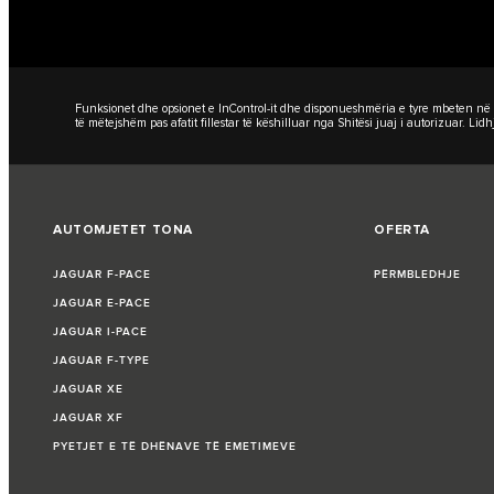
Funksionet dhe opsionet e InControl-it dhe disponueshmëria e tyre mbeten në va
të mëtejshëm pas afatit fillestar të këshilluar nga Shitësi juaj i autorizuar. 
AUTOMJETET TONA
OFERTA
JAGUAR F-PACE
PËRMBLEDHJE
JAGUAR E-PACE
JAGUAR I-PACE
JAGUAR F-TYPE
JAGUAR XE
JAGUAR XF
PYETJET E TË DHËNAVE TË EMETIMEVE