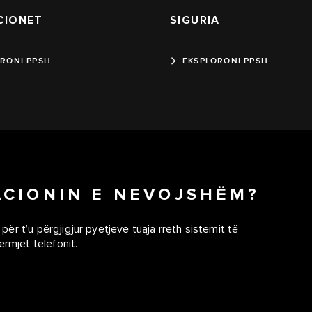
CIONET
SIGURIA
RONI PPSH
EKSPLORONI PPSH
ACIONIN E NEVOJSHËM?
 për t’u përgjigjur pyetjeve tuaja rreth sistemit të
ërmjet telefonit.