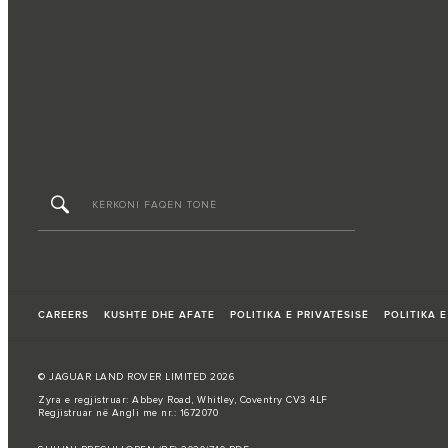
CAREERS
KUSHTE DHE AFATE
POLITIKA E PRIVATËSISË
POLITIKA E
© JAGUAR LAND ROVER LIMITED 2026
Zyra e regjistruar: Abbey Road, Whitley, Coventry CV3 4LF
Regjistruar në Angli me nr.: 1672070