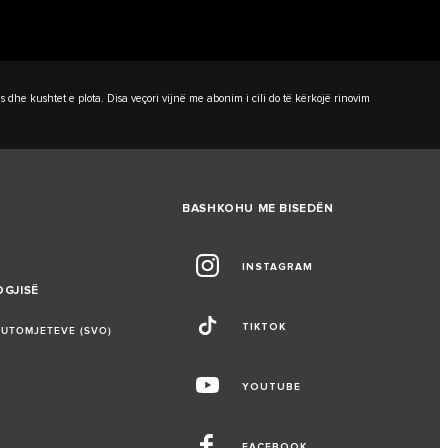
dhe kushtet e plota. Disa veçori vijnë me abonim i cili do të kërkojë rinovim
BASHKOHU ME BISEDËN
INSTAGRAM
OGJISË
TIKTOK
AUTOMJETEVE (SVO)
YOUTUBE
FACEBOOK