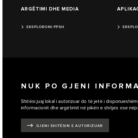
ARGËTIMI DHE MEDIA
APLIKA
EKSPLORONI PPSH
EKSPLO
NUK PO GJENI INFORM
Shitësi juaj lokal i autorizuar do të jetë i disponueshëm
informacionit dhe argëtimit në pikën e shitjes ose nëp
GJENI SHITËSIN E AUTORIZUAR