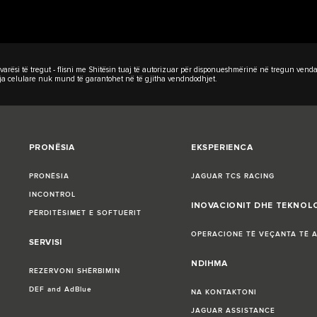
rësi të tregut - flisni me Shitësin tuaj të autorizuar për disponueshmërinë në tregun vendas 
Lidhja celulare nuk mund të garantohet në të gjitha vendndodhjet.
PRONËSIA
EKSPERIENCA
PRONËSIA
JAGUAR TCS RACING
INCONTROL
INOVACIONIT DHE TEKNOL
PËRDITËSIMET E SOFTUERIT
OPERACIONE TË VEÇANTA TË 
SERVISI
NDIHMA
REZERVONI SHËRBIMIN
DEF and AdBlue
NA KONTAKTONI
JAGUAR ASSISTANCE