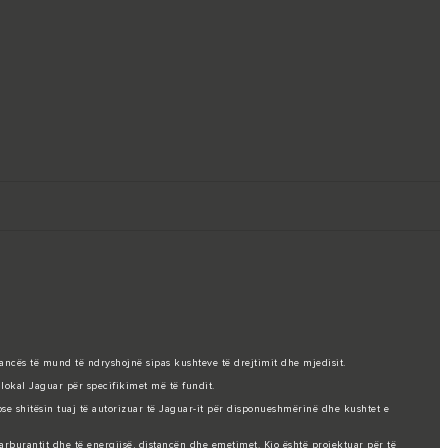
mancës të mund të ndryshojnë sipas kushteve të drejtimit dhe mjedisit.
lokal Jaguar për specifikimet më të fundit.
 ose shitësin tuaj të autorizuar të Jaguar-it për disponueshmërinë dhe kushtet e
burantit dhe të energjisë, distancën dhe emetimet. Kjo është projektuar për të