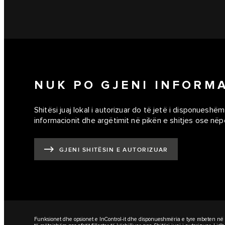
NUK PO GJENI INFORM
Shitësi juaj lokal i autorizuar do të jetë i disponueshëm
informacionit dhe argëtimit në pikën e shitjes ose nëp
GJENI SHITËSIN E AUTORIZUAR
Funksionet dhe opsionet e InControl-it dhe disponueshmëria e tyre mbeten në va