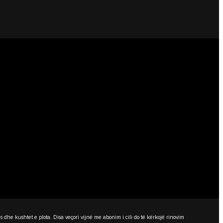
dhe kushtet e plota. Disa veçori vijnë me abonim i cili do të kërkojë rinovim