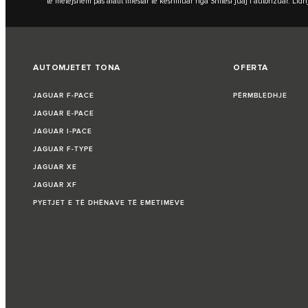
të mëtejshëm pas afatit fillestar të këshilluar nga Shitësi juaj i autorizuar. 
AUTOMJETET TONA
OFERTA
JAGUAR F-PACE
PËRMBLEDHJE
JAGUAR E-PACE
JAGUAR I-PACE
JAGUAR F-TYPE
JAGUAR XE
JAGUAR XF
PYETJET E TË DHËNAVE TË EMETIMEVE