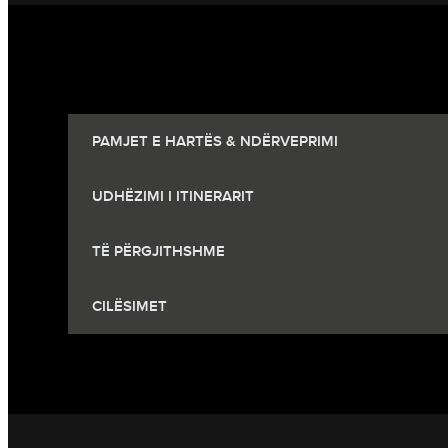
PAMJET E HARTËS & NDËRVEPRIMI
UDHËZIMI I ITINERARIT
TË PËRGJITHSHME
CILËSIMET