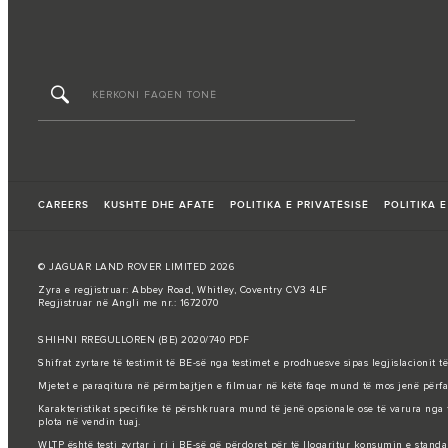
CAREERS
KUSHTE DHE AFATE
POLITIKA E PRIVATËSISË
POLITIKA E
© JAGUAR LAND ROVER LIMITED 2026
Zyra e regjistruar: Abbey Road, Whitley, Coventry CV3 4LF
Regjistruar në Angli me nr.: 1672070
SHIHNI RREGULLOREN (BE) 2020/740 PDF
Shifrat zyrtare të testimit të BE-së nga testimet e prodhuesve sipas legjislacioni
Mjetet e paraqitura në përmbajtjen e filmuar në këtë faqe mund të mos jenë përfaqë
Karakteristikat specifike të përshkruara mund të jenë opsionale ose të varura nga t
plota në vendin tuaj.
WLTP është testi zyrtar i ri i BE-së që përdoret për të llogaritur konsumin e stand