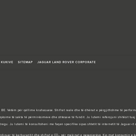
 KUKIVE
SITEMAP
JAGUAR LAND ROVER CORPORATE
t të BE. Vetëm për qëllime krahasuese. Shifrat reale dhe të dhënat e përgjithshme të perfor
sime të sakta të përmirësimeve dhe shtesave të fundit. Ju lutemi referojuni shitësit tuaj 
regu. Ju lutemi të konsultoheni me faqen specifike sipas shtetit të internetit të Jaguar-it
ardizuar të karburantit dhe shifrat e CO
për makinat e pasagjerëve. Kjo mat konsumin e kar