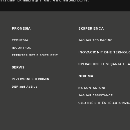
Lidhja celulare nuk mund të garantohet në të gjitha vendndodhjet.
PRONËSIA
EKSPERIENCA
PRONËSIA
JAGUAR TCS RACING
INCONTROL
INOVACIONIT DHE TEKNOL
PËRDITËSIMET E SOFTUERIT
OPERACIONE TË VEÇANTA TË 
SERVISI
NDIHMA
REZERVONI SHËRBIMIN
DEF and AdBlue
NA KONTAKTONI
JAGUAR ASSISTANCE
GJEJ NJË SHITËS TË AUTORIZU