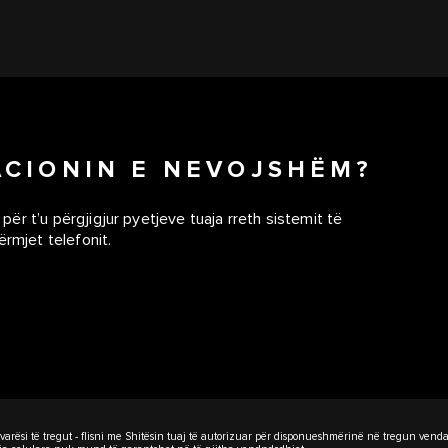
ACIONIN E NEVOJSHËM?
 për t’u përgjigjur pyetjeve tuaja rreth sistemit të
ërmjet telefonit.
rësi të tregut - flisni me Shitësin tuaj të autorizuar për disponueshmërinë në tregun vendas 