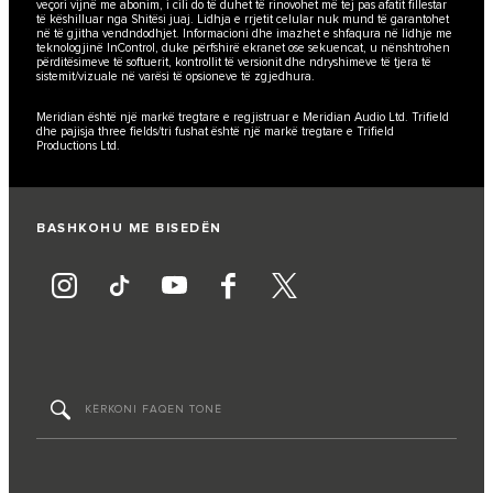
veçori vijnë me abonim, i cili do të duhet të rinovohet më tej pas afatit fillestar
të këshilluar nga Shitësi juaj. Lidhja e rrjetit celular nuk mund të garantohet
në të gjitha vendndodhjet. Informacioni dhe imazhet e shfaqura në lidhje me
teknologjinë InControl, duke përfshirë ekranet ose sekuencat, u nënshtrohen
përditësimeve të softuerit, kontrollit të versionit dhe ndryshimeve të tjera të
sistemit/vizuale në varësi të opsioneve të zgjedhura.
Meridian është një markë tregtare e regjistruar e Meridian Audio Ltd. Trifield
dhe pajisja three fields/tri fushat është një markë tregtare e Trifield
Productions Ltd.
BASHKOHU ME BISEDËN