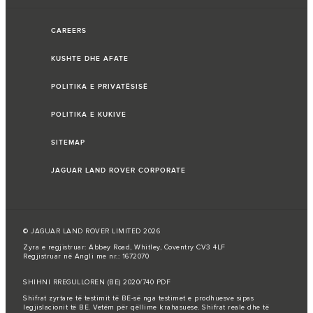
CAREERS
KUSHTE DHE AFATE
POLITIKA E PRIVATËSISË
POLITIKA E KUKIVE
SITEMAP
JAGUAR LAND ROVER CORPORATE
© JAGUAR LAND ROVER LIMITED 2026
Zyra e regjistruar: Abbey Road, Whitley, Coventry CV3 4LF
Regjistruar në Angli me nr.: 1672070
SHIHNI RREGULLOREN (BE) 2020/740 PDF
Shifrat zyrtare të testimit të BE-së nga testimet e prodhuesve sipas
legjislacionit të BE. Vetëm për qëllime krahasuese. Shifrat reale dhe të