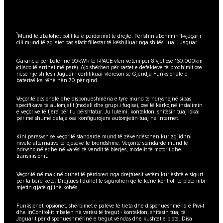
1
Mund të zbatohet politika e përdorimit të drejtë. Përfshin abonimin 1-vjeçar i
cili mund të zgjatet pas afatit fillestar të këshilluar nga shitësi juaj i Jaguar.
Garancia për baterinë 90kWh të I-PACE vlen vetëm për 8 vjet ose 160.000km
(cilado të arrihet më parë). Ajo shërben për rastet e defekteve të prodhimit ose
nëse një shitës i Jaguar i certifikuar vlerëson se Gjendja Funksionale e
baterisë ka rënë nën 70 për qind.
Veçoritë opsionale dhe disponueshmëria e tyre mund të ndryshojnë sipas
specifikave të automjetit (modeli dhe grupi i fuqisë), ose të kërkojnë instalimin
e veçorive të tjera për t'u përshtatur. Ju lutemi, kontaktoni shitësin tuaj lokal
për më shumë detaje ose konfigurojeni automjetin tuaj në internet.
Kini parasysh se veçoritë standarde mund të zëvendësohen kur zgjidhni
nivele alternative të pjesëve të brendshme. Veçoritë standarde mund të
ndryshojnë edhe në varësi të vendit të blerjes, modelit të motorit dhe
transmisionit.
Veçoritë në makinë duhet të përdoren nga drejtuesit vetëm kur është e sigurt
për ta bërë këtë. Drejtuesit duhet të sigurohen që të kenë kontroll të plotë mbi
mjetin gjatë gjithë kohës.
Funksionet, opsionet, shërbimet e palëve të treta dhe disponueshmëria e Pivi-t
dhe InControl-it mbeten në varësi të tregut - kontaktoni shitësin tuaj të
Jaguarit për disponueshmërinë e tregut vendas dhe kushtet e plota. Disa