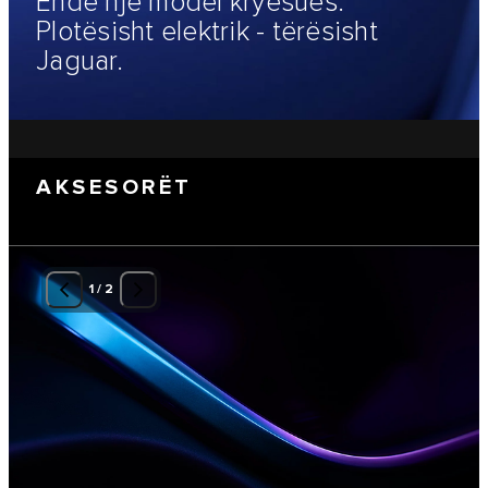
Ende një model kryesues.
Plotësisht elektrik - tërësisht
Jaguar.
AKSESORËT
1
/
2