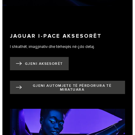
JAGUAR I-PACE AKSESORËT
I shkathët, imagjinativ dhe tërheqës në çdo detaj.
GJENI AKSESORËT
GJENI AUTOMJETE TË PËRDORURA TË
MIRATUARA