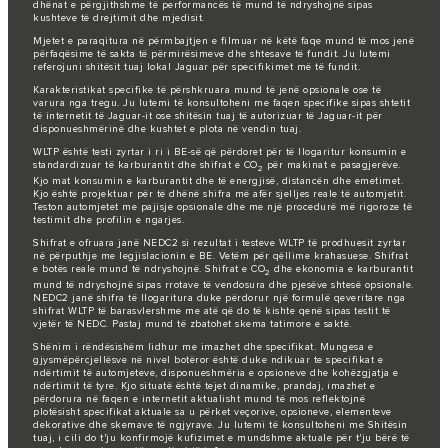
dhënat e përgjithshme të performancës të mund të ndryshojnë sipas
kushteve të drejtimit dhe mjedisit.
Mjetet e paraqitura në përmbajtjen e filmuar në këtë faqe mund të mos jenë
përfaqësime të sakta të përmirësimeve dhe shtesave të fundit. Ju lutemi
referojuni shitësit tuaj lokal Jaguar për specifikimet më të fundit.
Karakteristikat specifike të përshkruara mund të jenë opsionale ose të
varura nga tregu. Ju lutemi të konsultoheni me faqen specifike sipas shtetit
të internetit të Jaguar-it ose shitësin tuaj të autorizuar të Jaguar-it për
disponueshmërinë dhe kushtet e plota në vendin tuaj.
WLTP është testi zyrtar i ri i BE-së që përdoret për të llogaritur konsumin e
standardizuar të karburantit dhe shifrat e CO
për makinat e pasagjerëve.
2
Kjo mat konsumin e karburantit dhe të energjisë, distancën dhe emetimet.
Kjo është projektuar për të dhënë shifra më afër sjelljes reale të automjetit.
Teston automjetet me pajisje opsionale dhe me një procedurë më rigoroze të
testimit dhe profilin e ngarjes.
Shifrat e ofruara janë NEDC2 si rezultat i testeve WLTP të prodhuesit zyrtar
në përputhje me legjislacionin e BE. Vetëm për qëllime krahasuese. Shifrat
e botës reale mund të ndryshojnë. Shifrat e CO
dhe ekonomia e karburantit
2
mund të ndryshojnë sipas rrotave të vendosura dhe pjesëve shtesë opsionale.
NEDC2 janë shifra të llogaritura duke përdorur një formulë qeveritare nga
shifrat WLTP të barasvlershme me atë që do të kishte qenë sipas testit të
vjetër të NEDC. Pastaj mund të zbatohet skema tatimore e saktë.
Shënim i rëndësishëm lidhur me imazhet dhe specifikat. Mungesa e
gjysmëpërcjellësve në nivel botëror është duke ndikuar te specifikat e
ndërtimit të automjeteve, disponueshmëria e opsioneve dhe kohëzgjatja e
ndërtimit të tyre. Kjo situatë është tejet dinamike, prandaj, imazhet e
përdorura në faqen e internetit aktualisht mund të mos reflektojnë
plotësisht specifikat aktuale sa u përket veçorive, opsioneve, elementeve
dekorative dhe skemave të ngjyrave. Ju lutemi të konsultoheni me Shitësin
tuaj, i cili do t'ju konfirmojë kufizimet e mundshme aktuale për t'ju bërë të